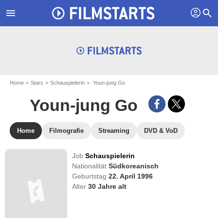
profil
menu
search
Home
Stars
Schauspielerin
Youn-jung Go
Youn-jung Go
Home
Filmografie
Streaming
DVD & VoD
Job
Schauspielerin
Nationalität
Südkoreanisch
Geburtstag
22. April 1996
Alter
30
Jahre alt