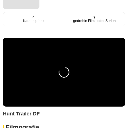
4
7
Karrierejahre
gedrehte Filme oder Serien
Hunt Trailer DF
Filmografie