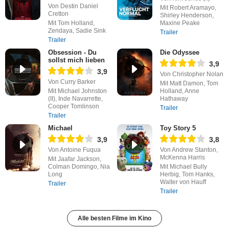
Von Destin Daniel
Mit Robert Aramayo,
Cretton
Shirley Henderson,
Mit Tom Holland,
Maxine Peake
Zendaya, Sadie Sink
Trailer
Trailer
Obsession - Du
Die Odyssee
sollst mich lieben
3,9
3,9
Von Christopher Nolan
Von Curry Barker
Mit Matt Damon, Tom
Mit Michael Johnston
Holland, Anne
(II), Inde Navarrette,
Hathaway
Cooper Tomlinson
Trailer
Trailer
Michael
Toy Story 5
3,9
3,8
Von Antoine Fuqua
Von Andrew Stanton,
McKenna Harris
Mit Jaafar Jackson,
Colman Domingo, Nia
Mit Michael Bully
Long
Herbig, Tom Hanks,
Walter von Hauff
Trailer
Trailer
Alle besten Filme im Kino