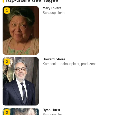
Top-Stars des Tages
Mary Rivera
1
Schauspielerin
Howard Shore
2
Komponist, schauspieler, produzent
Ryan Hurst
3
Schauspieler