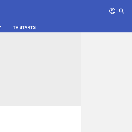
profil
search
Y
TV-STARTS