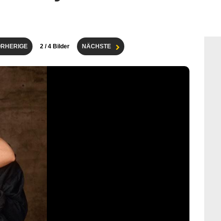
RHERIGE
2
/ 4 Bilder
NÄCHSTE