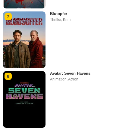
Blutopfer
7
Thriller
,
Krimi
Avatar: Seven Havens
8
Animation
,
Action