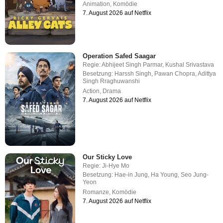
Animation
,
Komödie
7. August 2026 auf Netflix
Operation Safed Saagar
Regie:
Abhijeet Singh Parmar
,
Kushal Srivastava
Besetzung:
Harssh Singh
,
Pawan Chopra
,
Adittya
Singh Rraghuwanshi
Action
,
Drama
7. August 2026 auf Netflix
Our Sticky Love
Regie:
Ji-Hye Mo
Besetzung:
Hae-in Jung
,
Ha Young
,
Seo Jung-
Yeon
Romanze
,
Komödie
7. August 2026 auf Netflix