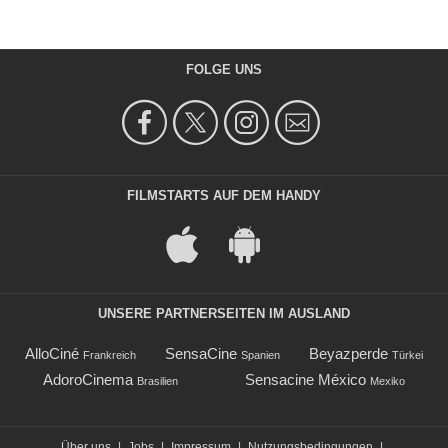
FOLGE UNS
FILMSTARTS AUF DEM HANDY
UNSERE PARTNERSEITEN IM AUSLAND
AlloCiné
SensaCine
Beyazperde
Frankreich
Spanien
Türkei
AdoroCinema
Sensacine México
Brasilien
Mexiko
Über uns
|
Jobs
|
Impressum
|
Nutzungsbedingungen
|