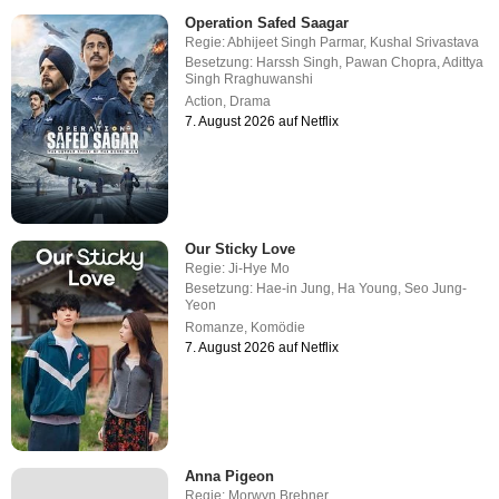
Operation Safed Saagar
Regie:
Abhijeet Singh Parmar
,
Kushal Srivastava
Besetzung:
Harssh Singh
,
Pawan Chopra
,
Adittya
Singh Rraghuwanshi
Action
,
Drama
7. August 2026 auf Netflix
Our Sticky Love
Regie:
Ji-Hye Mo
Besetzung:
Hae-in Jung
,
Ha Young
,
Seo Jung-
Yeon
Romanze
,
Komödie
7. August 2026 auf Netflix
Anna Pigeon
Regie:
Morwyn Brebner