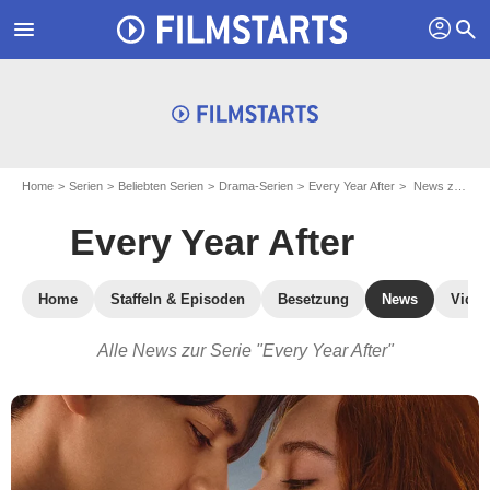
profil
menu
search
Home
Serien
Beliebten Serien
Drama-Serien
Every Year After
News zu der TV-Serie Every Year After
Every Year After
Home
Staffeln & Episoden
Besetzung
News
Video
Alle News zur Serie "Every Year After"