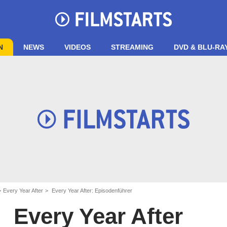
N
NEWS
VIDEOS
STREAMING
DVD & BLU-RA
Every Year After
Every Year After: Episodenführer
Every Year After