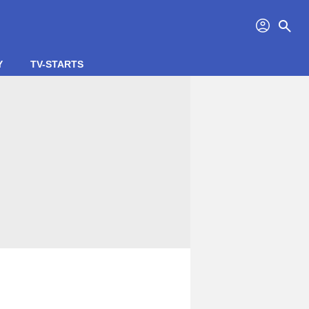
profil
search
Y
TV-STARTS