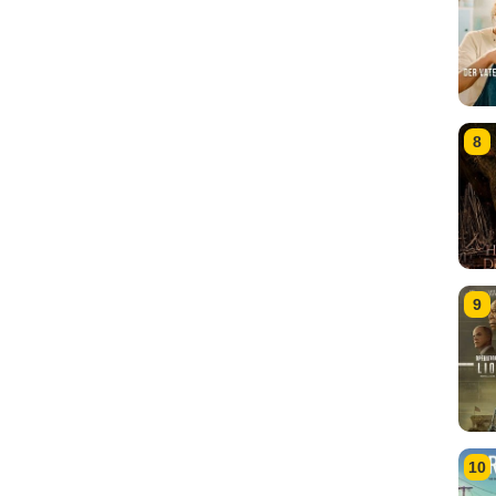
8
9
10