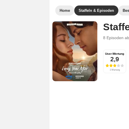
Home
Staffeln & Episoden
Bes
Staffe
8 Episoden
a
User-Wertung
2,9
1 Wertung