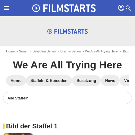
profil
menu
search
Home
Serien
Beliebten Serien
Drama-Serien
We Are All Trying Here
Bildergalerie We Are All Trying Here
We Are All Trying Here
Home
Staffeln & Episoden
Besetzung
News
Video
Alle Staffeln
Bild der Staffel 1