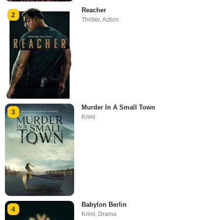
Reacher
2
Thriller
,
Action
Murder In A Small Town
3
Krimi
Babylon Berlin
4
Krimi
,
Drama