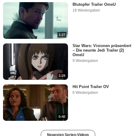
Blutopfer Trailer OmeU
18 Wiedergaben
1:27
Star Wars: Visionen präsentiert
– Die neunte Jedi Trailer (2)
OmeU
9 Wiedergaben
1:29
Hit Point Trailer OV
6 Wiedergaben
0:40
Neuesten Serien-Videos