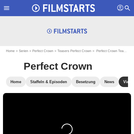
profil
menu
search
Home
Serien
Perfect Crown
Teasers Perfect Crown
Perfect Crown Teaser OmeU
Perfect Crown
Home
Staffeln & Episoden
Besetzung
News
Video