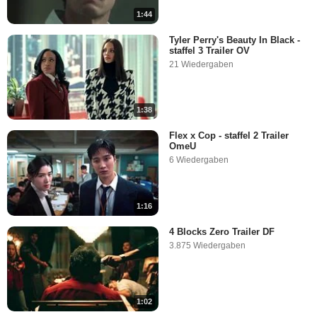
1:44
Tyler Perry's Beauty In Black -
staffel 3 Trailer OV
21 Wiedergaben
1:38
Flex x Cop - staffel 2 Trailer
OmeU
6 Wiedergaben
1:16
4 Blocks Zero Trailer DF
3.875 Wiedergaben
1:02