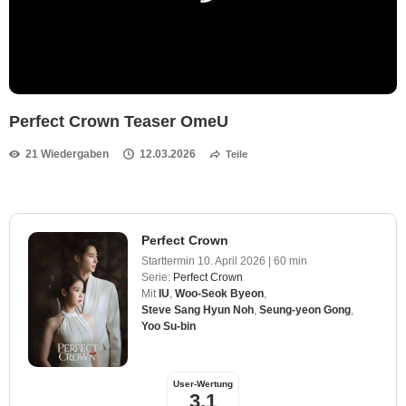
Perfect Crown Teaser OmeU
21 Wiedergaben
12.03.2026
Teile
Perfect Crown
Starttermin
10. April 2026
|
60 min
Serie:
Perfect Crown
Mit
IU
,
Woo-Seok Byeon
,
Steve Sang Hyun Noh
,
Seung-yeon Gong
,
Yoo Su-bin
User-Wertung
3,1