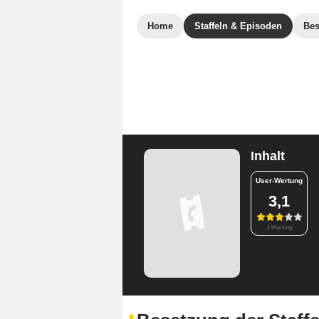
Home
Staffeln & Episoden
Bes
Inhalt
User-Wertung
3,1
1 Wertung