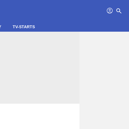
profil
search
Y
TV-STARTS