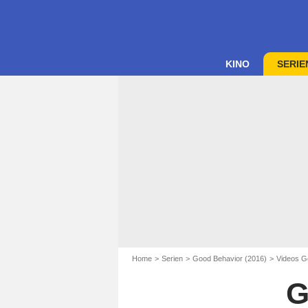
KINO
SERIE
Home
Serien
Good Behavior (2016)
Videos G
G