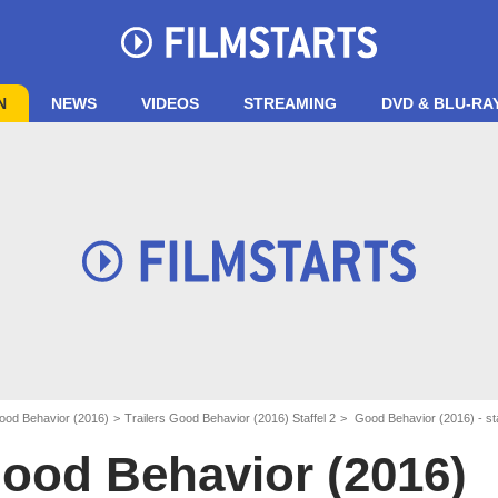
N
NEWS
VIDEOS
STREAMING
DVD & BLU-RA
ood Behavior (2016)
Trailers Good Behavior (2016) Staffel 2
Good Behavior (2016) - sta
ood Behavior (2016)