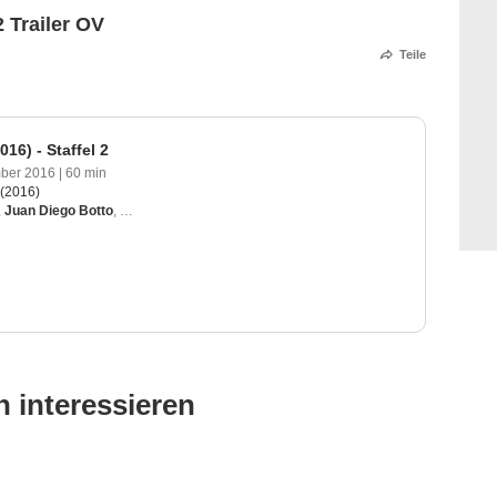
2 Trailer OV
Teile
16) - Staffel 2
ber 2016
|
60 min
(2016)
,
Juan Diego Botto
,
Terry Kinney
,
Lusia Strus
,
Joey Kern
 interessieren