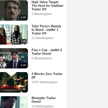
High Value Target:
The Hunt for Saddam
Trailer OV
3 Wiedergaben
1:44
Tyler Perry's Beauty
In Black - staffel 3
Trailer OV
21 Wiedergaben
1:38
Flex x Cop - staffel 2
Trailer OmeU
6 Wiedergaben
1:16
4 Blocks Zero Trailer
DF
3.875 Wiedergaben
1:02
Blutopfer Trailer
OmeU
18 Wiedergaben