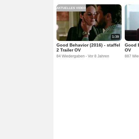
AKTUELLES VIDEO
1:39
Good Behavior (2016) - staffel
Good B
2 Trailer OV
OV
84 Wiedergaben
-
Vor 8 Jahren
887 Wie