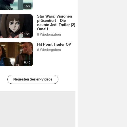
1:27
Star Wars: Visionen
präsentiert – Die
neunte Jedi Trailer (2)
OmeU
1:29
9 Wiedergaben
Hit Point Trailer OV
6 Wiedergaben
0:40
Neuesten Serien-Videos