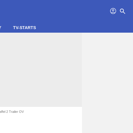
profil
search
Y
TV-STARTS
ffel 2 Trailer OV