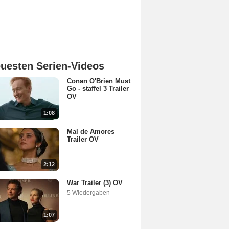
uesten Serien-Videos
Conan O'Brien Must
Go - staffel 3 Trailer
OV
1:08
Mal de Amores
Trailer OV
2:12
War Trailer (3) OV
5 Wiedergaben
1:07