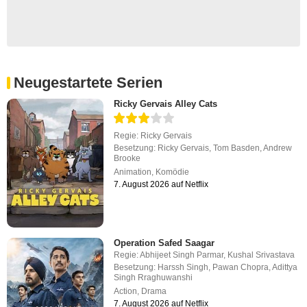
Neugestartete Serien
Ricky Gervais Alley Cats
Regie:
Ricky Gervais
Besetzung:
Ricky Gervais
,
Tom Basden
,
Andrew
Brooke
Animation
,
Komödie
7. August 2026 auf Netflix
Operation Safed Saagar
Regie:
Abhijeet Singh Parmar
,
Kushal Srivastava
Besetzung:
Harssh Singh
,
Pawan Chopra
,
Adittya
Singh Rraghuwanshi
Action
,
Drama
7. August 2026 auf Netflix