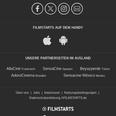
FILMSTARTS AUF DEM HANDY
UNSERE PARTNERSEITEN IM AUSLAND
AlloCiné
SensaCine
Beyazperde
Frankreich
Spanien
Türkei
AdoroCinema
Sensacine México
Brasilien
Mexiko
Über uns
|
Jobs
|
Impressum
|
Nutzungsbedingungen
|
Datenschutzerklärung
©FILMSTARTS.de