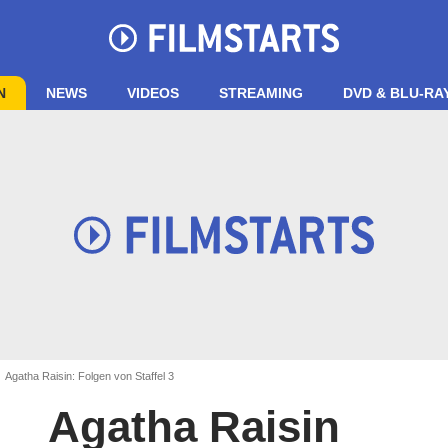
N
NEWS
VIDEOS
STREAMING
DVD & BLU-RA
Agatha Raisin: Folgen von Staffel 3
Agatha Raisin