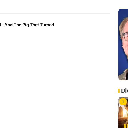
 - And The Pig That Turned
Di
1