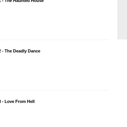
 - The Haunted House
 - The Deadly Dance
 - Love From Hell