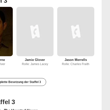
l 3
rne
Jamie Glover
Jason Merrells
lver
Rolle: James Lacey
Rolle: Charles Fraith
lette Besetzung der Staffel 3
ffel 3