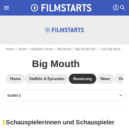
profil
menu
search
Home
Serien
Beliebten Serien
Big Mouth
Big Mouth S02
Cast Big Mouth S02
Big Mouth
Home
Staffeln & Episoden
Besetzung
News
Video
Staffel 2
Schauspielerinnen und Schauspieler