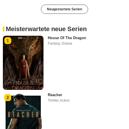
Neugestartete Serien
Meisterwartete neue Serien
House Of The Dragon
1
Fantasy
,
Drama
Reacher
2
Thriller
,
Action