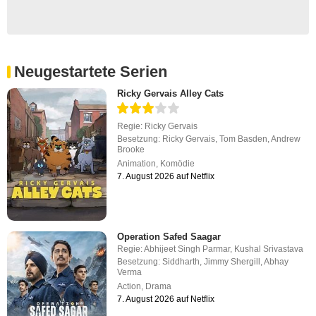
Neugestartete Serien
Ricky Gervais Alley Cats
Regie:
Ricky Gervais
Besetzung:
Ricky Gervais
,
Tom Basden
,
Andrew
Brooke
Animation
,
Komödie
7. August 2026 auf Netflix
Operation Safed Saagar
Regie:
Abhijeet Singh Parmar
,
Kushal Srivastava
Besetzung:
Siddharth
,
Jimmy Shergill
,
Abhay
Verma
Action
,
Drama
7. August 2026 auf Netflix