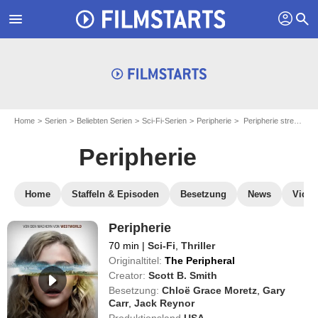
profil
menu
search
Home
Serien
Beliebten Serien
Sci-Fi-Serien
Peripherie
Peripherie streamen
Peripherie
Home
Staffeln & Episoden
Besetzung
News
Video
Peripherie
70 min
|
Sci-Fi
,
Thriller
Originaltitel:
The Peripheral
Creator:
Scott B. Smith
Besetzung:
Chloë Grace Moretz
,
Gary
Carr
,
Jack Reynor