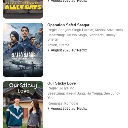
7. August 2026 auf Netflix
Operation Safed Saagar
Regie:
Abhijeet Singh Parmar
,
Kushal Srivastava
Besetzung:
Harssh Singh
,
Siddharth
,
Jimmy
Shergill
Action
,
Drama
7. August 2026 auf Netflix
Our Sticky Love
Regie:
Ji-Hye Mo
Besetzung:
Hae-in Jung
,
Ha Young
,
Seo Jung-
Yeon
Romanze
,
Komödie
7. August 2026 auf Netflix