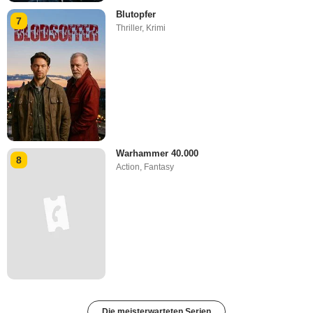
Blutopfer
7
Thriller
,
Krimi
Warhammer 40.000
8
Action
,
Fantasy
Die meisterwarteten Serien