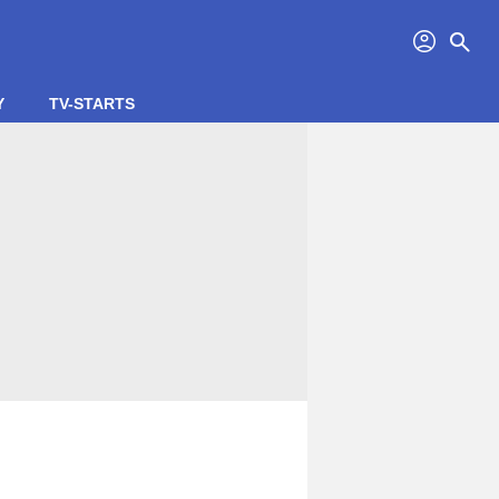
profil
search
Y
TV-STARTS