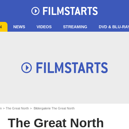
N
NEWS
VIDEOS
STREAMING
DVD & BLU-RA
en
The Great North
Bildergalerie The Great North
The Great North