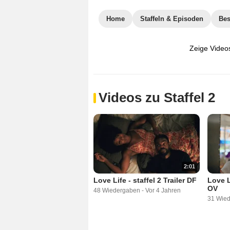
Home
Staffeln & Episoden
Bes
Zeige Video
Videos zu Staffel 2
2:01
Love Life - staffel 2 Trailer DF
Love Li
OV
48 Wiedergaben
-
Vor 4 Jahren
31 Wie