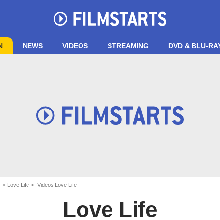
N
NEWS
VIDEOS
STREAMING
DVD & BLU-RA
n
Love Life
Videos Love Life
Love Life