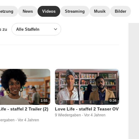
etzung
News
Videos
Streaming
Musik
Bilder
s zu
Alle Staffeln
1:55
0:34
fe - staffel 2 Trailer (2)
Love Life - staffel 2 Teaser OV
9 Wiedergaben
-
Vor 4 Jahren
dergaben
-
Vor 4 Jahren