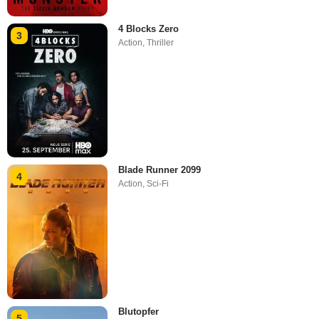
4 Blocks Zero
3
Action
,
Thriller
Blade Runner 2099
4
Action
,
Sci-Fi
Blutopfer
5