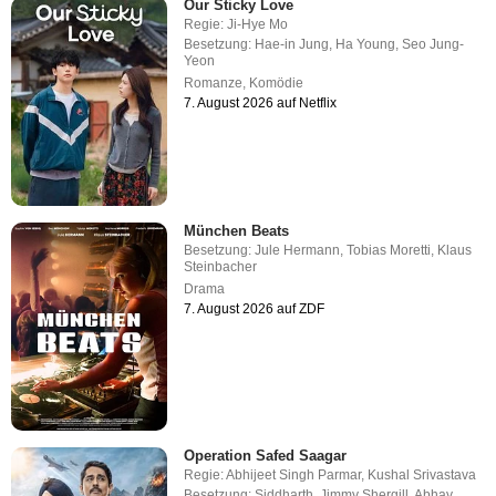
Our Sticky Love
Regie:
Ji-Hye Mo
Besetzung:
Hae-in Jung
,
Ha Young
,
Seo Jung-
Yeon
Romanze
,
Komödie
7. August 2026 auf Netflix
München Beats
Besetzung:
Jule Hermann
,
Tobias Moretti
,
Klaus
Steinbacher
Drama
7. August 2026 auf ZDF
Operation Safed Saagar
Regie:
Abhijeet Singh Parmar
,
Kushal Srivastava
Besetzung:
Siddharth
,
Jimmy Shergill
,
Abhay