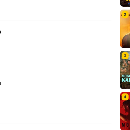
2
3
3
4
4