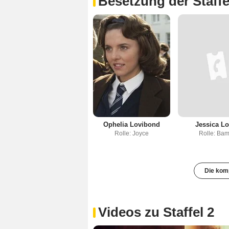
Besetzung der Staffe
Ophelia Lovibond
Jessica L
Rolle: Joyce
Rolle: Bam
Die komp
Videos zu Staffel 2