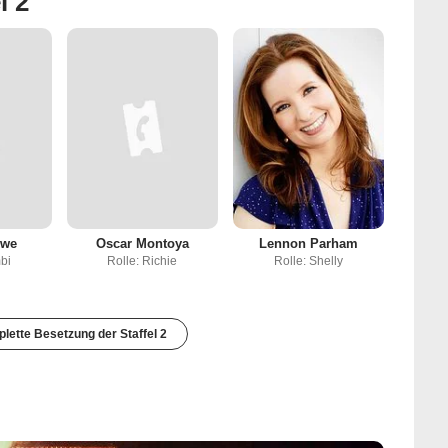
l 2
owe
Oscar Montoya
Lennon Parham
bi
Rolle: Richie
Rolle: Shelly
lette Besetzung der Staffel 2