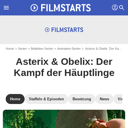
profil
menu
search
Home
Serien
Beliebten Serien
Animation-Serien
Asterix & Obelix: Der Kampf der Häuptlinge
Asterix & Obelix: Der
Kampf der Häuptlinge
Home
Staffeln & Episoden
Besetzung
News
Video