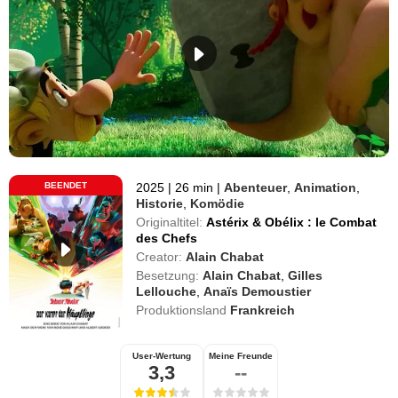
BEENDET
2025
|
26 min
|
Abenteuer
,
Animation
,
Historie
,
Komödie
Originaltitel:
Astérix & Obélix : le Combat
des Chefs
Creator:
Alain Chabat
Besetzung:
Alain Chabat
,
Gilles
Lellouche
,
Anaïs Demoustier
Produktionsland
Frankreich
User-Wertung
Meine Freunde
3,3
--