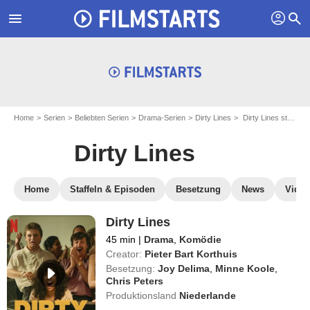
profil
menu
search
Home
Serien
Beliebten Serien
Drama-Serien
Dirty Lines
Dirty Lines streamen
Dirty Lines
Home
Staffeln & Episoden
Besetzung
News
Video
Dirty Lines
45 min
|
Drama
,
Komödie
Creator:
Pieter Bart Korthuis
Besetzung:
Joy Delima
,
Minne Koole
,
Chris Peters
Produktionsland
Niederlande