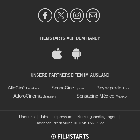
FILMSTARTS AUF DEM HANDY
UNSERE PARTNERSEITEN IM AUSLAND
AlloCiné
SensaCine
Beyazperde
Frankreich
Spanien
Türkei
AdoroCinema
Sensacine México
Brasilien
Mexiko
Über uns
|
Jobs
|
Impressum
|
Nutzungsbedingungen
|
Datenschutzerklärung
©FILMSTARTS.de