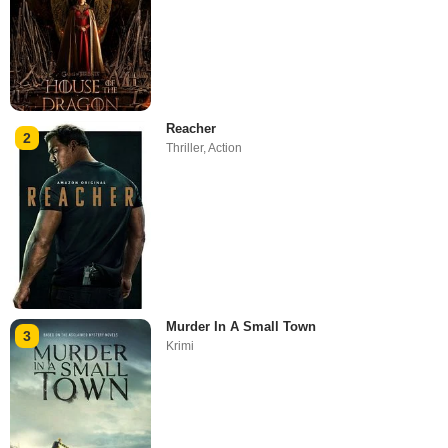
Reacher
2
Thriller
,
Action
Murder In A Small Town
3
Krimi