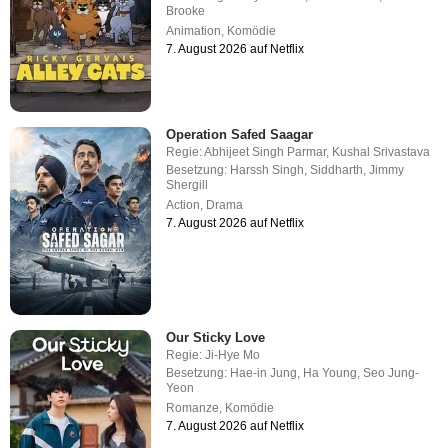
Brooke
Animation
,
Komödie
7. August 2026 auf Netflix
Operation Safed Saagar
Regie:
Abhijeet Singh Parmar
,
Kushal Srivastava
Besetzung:
Harssh Singh
,
Siddharth
,
Jimmy
Shergill
Action
,
Drama
7. August 2026 auf Netflix
Our Sticky Love
Regie:
Ji-Hye Mo
Besetzung:
Hae-in Jung
,
Ha Young
,
Seo Jung-
Yeon
Romanze
,
Komödie
7. August 2026 auf Netflix