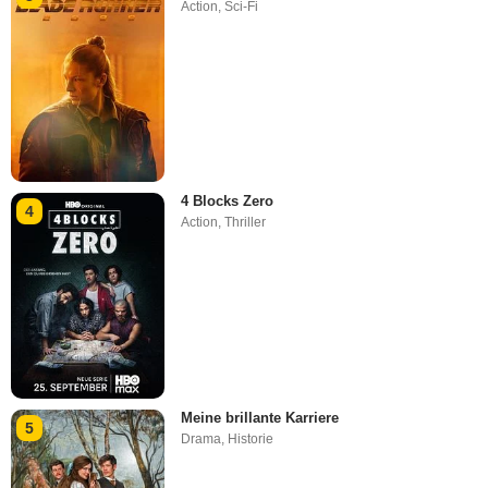
Action
,
Sci-Fi
4 Blocks Zero
4
Action
,
Thriller
Meine brillante Karriere
5
Drama
,
Historie