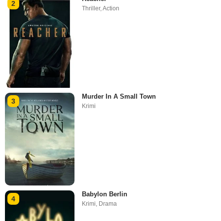
2
Thriller
,
Action
Murder In A Small Town
3
Krimi
Babylon Berlin
4
Krimi
,
Drama