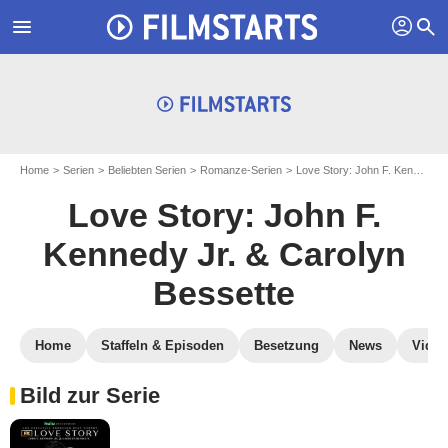
profil
menu
search
Home
Serien
Beliebten Serien
Romanze-Serien
Love Story: John F. Kennedy Jr. & Carolyn Bessette
Love Story: John F.
Kennedy Jr. & Carolyn
Bessette
Home
Staffeln & Episoden
Besetzung
News
Video
Bild zur Serie