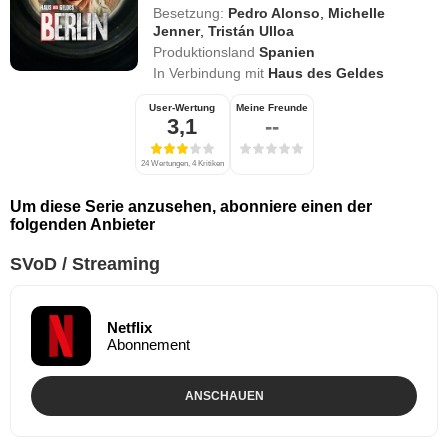
Besetzung:
Pedro Alonso
,
Michelle
Jenner
,
Tristán Ulloa
Produktionsland
Spanien
In Verbindung mit
Haus des Geldes
User-Wertung
Meine Freunde
3,1
--
24 Wertungen, 4 Kritiken
Um diese Serie anzusehen, abonniere einen der
folgenden Anbieter
SVoD / Streaming
Netflix
Abonnement
ANSCHAUEN