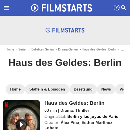
profil
menu
search
Home
Serien
Beliebten Serien
Drama-Serien
Haus des Geldes: Berlin
Haus des Geldes: Berlin streamen
Haus des Geldes: Berlin
Home
Staffeln & Episoden
Besetzung
News
Video
Haus des Geldes: Berlin
60 min
|
Drama
,
Thriller
Originaltitel:
Berlín y las joyas de París
Creator:
Álex Pina
,
Esther Martínez
Lobato