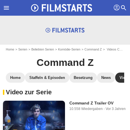
profil
menu
search
Home
Serien
Beliebten Serien
Komödie-Serien
Command Z
Videos Command Z
Command Z
Home
Staffeln & Episoden
Besetzung
News
Video
Video zur Serie
Command Z Trailer OV
10.558 Wiedergaben
-
Vor 3 Jahren