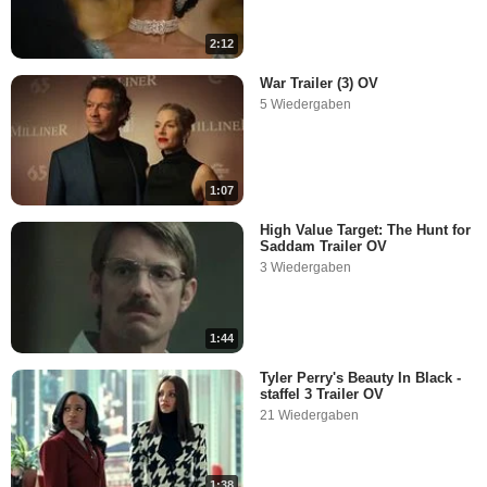
2:12
War Trailer (3) OV
5 Wiedergaben
1:07
High Value Target: The Hunt for
Saddam Trailer OV
3 Wiedergaben
1:44
Tyler Perry's Beauty In Black -
staffel 3 Trailer OV
21 Wiedergaben
1:38