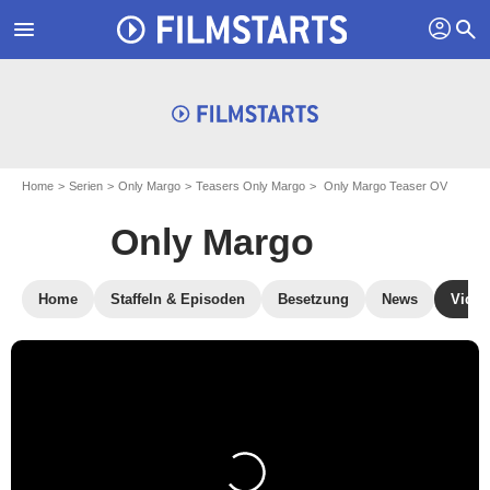
profil
menu
search
Home
Serien
Only Margo
Teasers Only Margo
Only Margo Teaser OV
Only Margo
Home
Staffeln & Episoden
Besetzung
News
Video