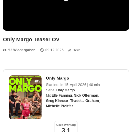
Only Margo Teaser OV
52 Wiedergaben
09.12.2025
Teile
Only Margo
Starttermin
15. April 2026
|
40 min
Serie:
Only Margo
Mit
Elle Fanning
,
Nick Offerman
,
Greg Kinnear
,
Thaddea Graham
,
Michelle Pfeiffer
User-Wertung
3,1