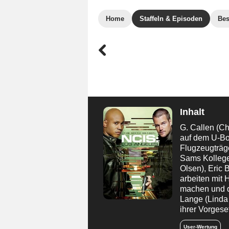
Home
Staffeln & Episoden
Bes
Inhalt
G. Callen (C
auf dem U-Boo
Flugzeugträg
Sams Kollege
Olsen), Eric 
arbeiten mit 
machen und di
Lange (Linda
ihrer Vorgeset
User-Wertung