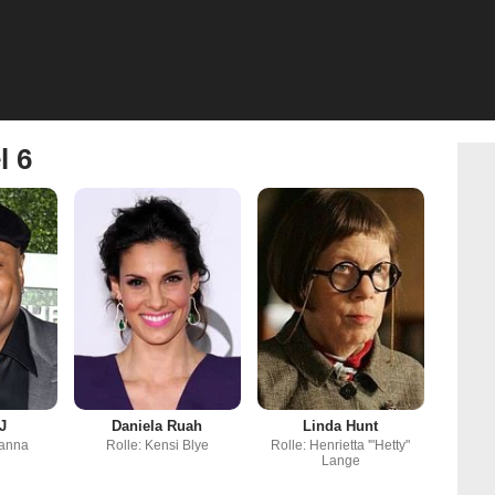
l 6
J
Daniela Ruah
Linda Hunt
Hanna
Rolle: Kensi Blye
Rolle: Henrietta '"Hetty"
Lange