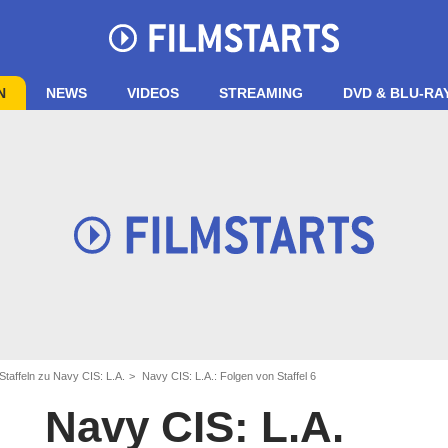
N
NEWS
VIDEOS
STREAMING
DVD & BLU-RA
Staffeln zu Navy CIS: L.A.
Navy CIS: L.A.: Folgen von Staffel 6
Navy CIS: L.A.