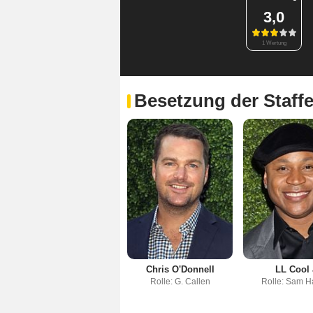
3,0
1 Wertung
Besetzung der Staffe
Chris O'Donnell
LL Cool 
Rolle: G. Callen
Rolle: Sam 