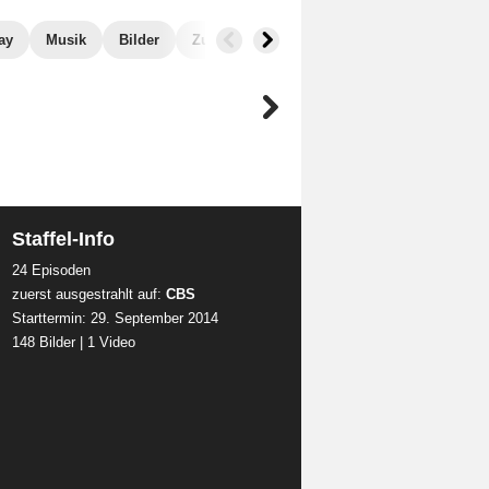
ay
Musik
Bilder
Zuschauer
Staffel-Info
24 Episoden
zuerst ausgestrahlt auf:
CBS
Starttermin: 29. September 2014
148 Bilder
|
1 Video