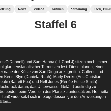
etzung
News
Videos
Kritiken
Streaming
DVD, Blu-r
Staffel 6
hris O’Donnell) und Sam Hanna (LL Cool J) sitzen noch immer
t glaubensfanatischer Terroristen fest. Diese planen, einen
er nahe der Küste von San Diego anzugreifen. Callens und
n Kensi Blye (Daniela Ruah), Marty Deeks (Eric Christian
Beale (Barrett Foa) und Nell Jones (Renée Felice Smith)
Hochdruck daran, das Unterwasser-Gefährt ausfindig zu
e beiden beim Vereiteln des Plans zu unterstützen. Henrietta
 Hunt) widersetzt sich im Zuge dessen gar den Anweisungen
zten...