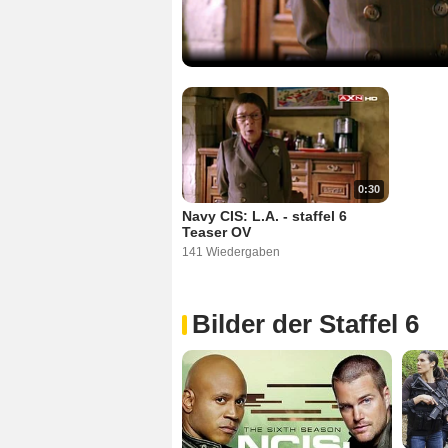
0:30
Navy CIS: L.A. - staffel 6
Teaser OV
141 Wiedergaben
Bilder der Staffel 6