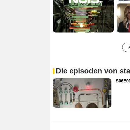
A
Die episoden von sta
S06E01