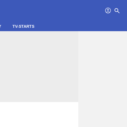
profil
search
Y
TV-STARTS