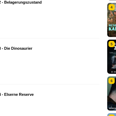
 - Belagerungszustand
4
5
 - Die Dinosaurier
6
 - EIserne Reserve