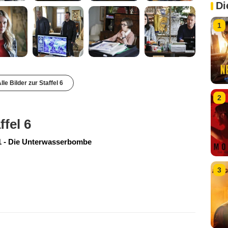
Di
1
lle Bilder zur Staffel 6
2
ffel 6
 - Die Unterwasserbombe
3