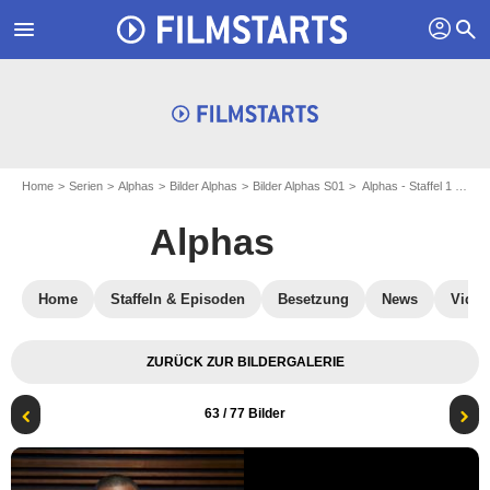
profil
menu
search
Home
Serien
Alphas
Bilder Alphas
Bilder Alphas S01
Alphas - Staffel 1 : Bild Malik Yoba
Alphas
Home
Staffeln & Episoden
Besetzung
News
Video
ZURÜCK ZUR BILDERGALERIE
63
/ 77 Bilder