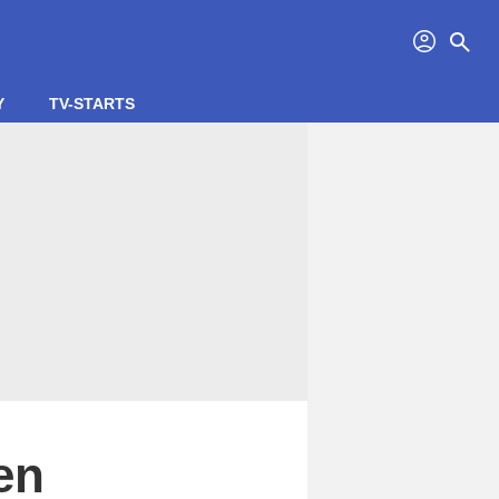
profil
search
Y
TV-STARTS
en