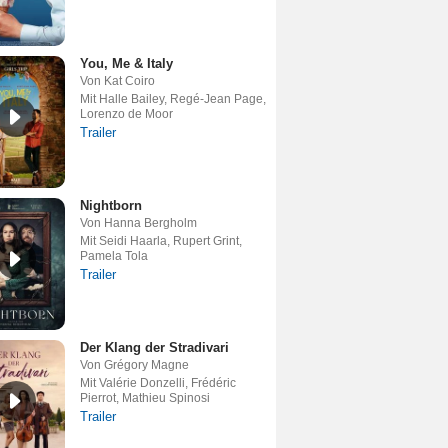
You, Me & Italy
Von Kat Coiro
Mit Halle Bailey, Regé-Jean Page,
Lorenzo de Moor
Trailer
Nightborn
Von Hanna Bergholm
Mit Seidi Haarla, Rupert Grint,
Pamela Tola
Trailer
Der Klang der Stradivari
Von Grégory Magne
Mit Valérie Donzelli, Frédéric
Pierrot, Mathieu Spinosi
Trailer