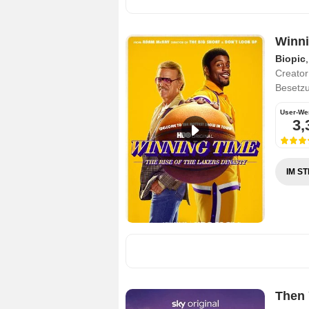
Winni
Biopic
Creator
Besetz
User-We
3,
IM S
Then