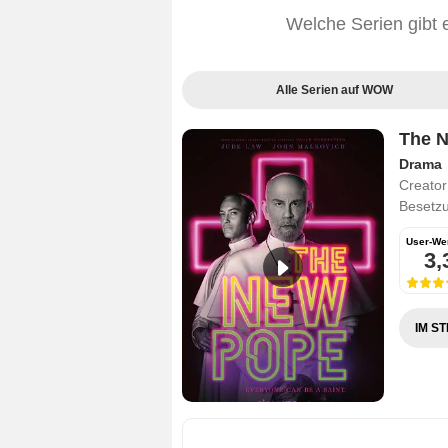
Welche Serien gibt 
Alle Serien auf WOW
The 
Drama
Creator
Besetz
User-We
3,
IM S