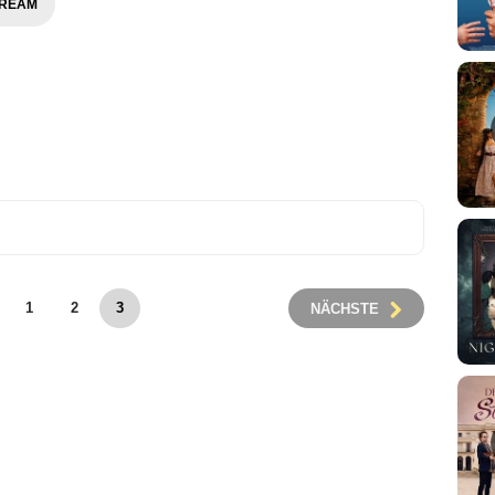
TREAM
1
2
3
NÄCHSTE