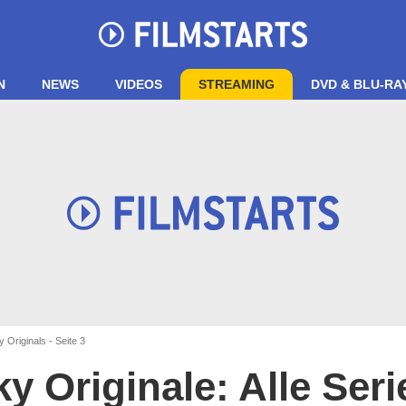
N
NEWS
VIDEOS
STREAMING
DVD & BLU-RA
 Originals - Seite 3
ky Originale: Alle Seri