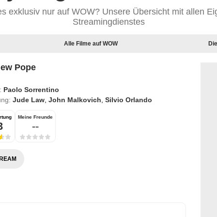
es exklusiv nur auf WOW? Unsere Übersicht mit allen E
Streamingdienstes
Alle Filme auf WOW
Di
New Pope
:
Paolo Sorrentino
ung:
Jude Law
,
John Malkovich
,
Silvio Orlando
rtung
Meine Freunde
3
--
TREAM