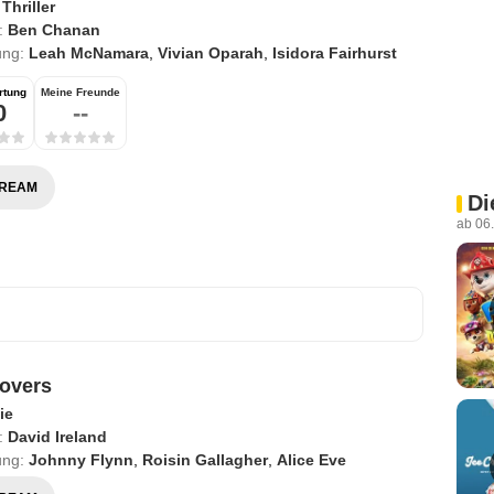
,
Thriller
:
Ben Chanan
ung:
Leah McNamara
,
Vivian Oparah
,
Isidora Fairhurst
rtung
Meine Freunde
0
--
TREAM
Di
ab 06
overs
ie
:
David Ireland
ung:
Johnny Flynn
,
Roisin Gallagher
,
Alice Eve