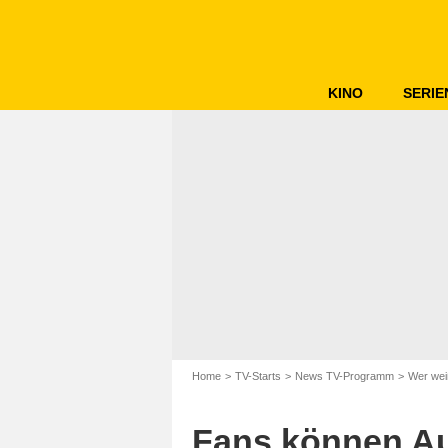
KINO
SERIE
Home
TV-Starts
News TV-Programm
Wer wei
A
Fans können Auf