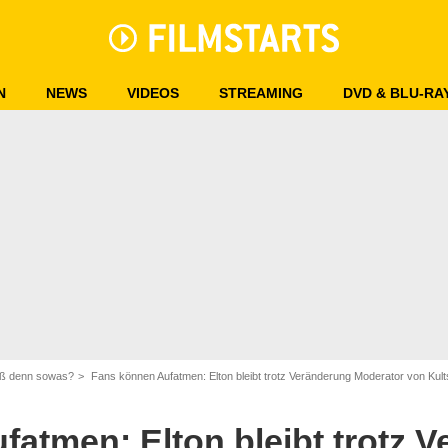
N
NEWS
VIDEOS
STREAMING
DVD & BLU-RA
ß denn sowas?
Fans können Aufatmen: Elton bleibt trotz Veränderung Moderator von Kul
RD/Morris Mac Matzen
atmen: Elton bleibt trotz 