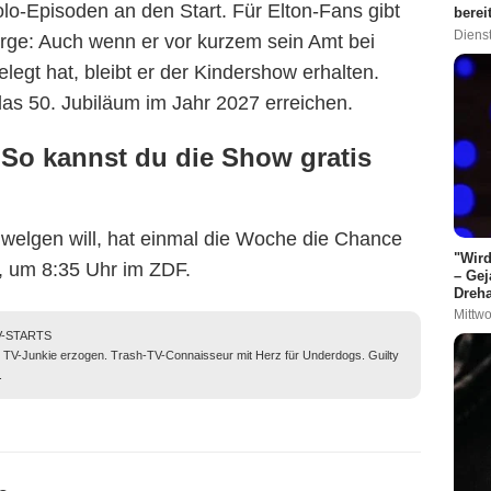
o-Episoden an den Start. Für Elton-Fans gibt
berei
Dienst
orge: Auch wenn er vor kurzem sein Amt bei
egt hat, bleibt er der Kindershow erhalten.
das 50. Jubiläum im Jahr 2027 erreichen.
: So kannst du die Show gratis
hwelgen will, hat einmal die Woche die Chance
"Wird
s, um 8:35 Uhr im ZDF.
– Gej
Dreha
Mittwo
TV-STARTS
n TV-Junkie erzogen. Trash-TV-Connaisseur mit Herz für Underdogs. Guilty
.