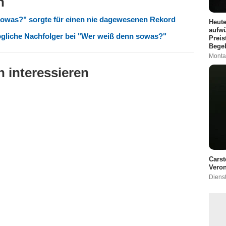
n
sowas?" sorgte für einen nie dagewesenen Rekord
Heute
aufwü
gliche Nachfolger bei "Wer weiß denn sowas?"
Preis
Bege
Monta
 interessieren
Carst
Veron
Diens