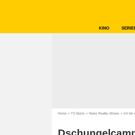
KINO
SERIE
Home
TV-Starts
News Reality-Shows
Ich bin 
Dschungelcamp-S