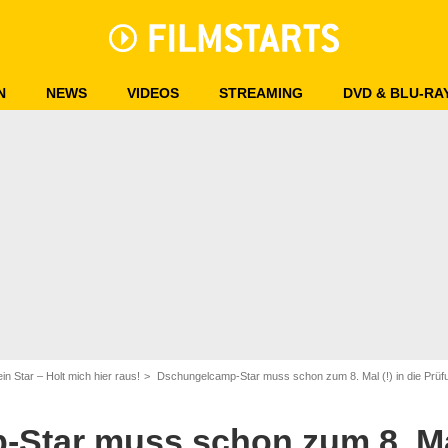
N
NEWS
VIDEOS
STREAMING
DVD & BLU-RA
ein Star – Holt mich hier raus!
Dschungelcamp-Star muss schon zum 8. Mal (!) in die Prüfung
RTL
tar muss schon zum 8. Mal 