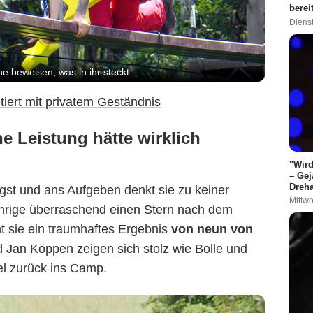
berei
Dienst
RTL
e beweisen, was in ihr steckt.
ritiert mit privatem Geständnis
ne Leistung hätte wirklich
"Wird
– Gej
Dreha
ngst und ans Aufgeben denkt sie zu keiner
Mittwo
hrige überraschend einen Stern nach dem
t sie ein traumhaftes Ergebnis
von neun von
d Jan Köppen zeigen sich stolz wie Bolle und
el zurück ins Camp.