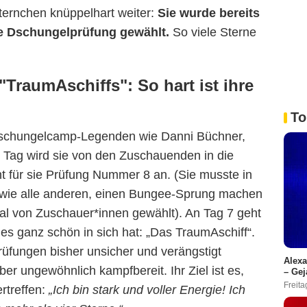
sternchen knüppelhart weiter:
Sie wurde bereits
e Dschungelprüfung gewählt.
So viele Sterne
"TraumAschiffs": So hart ist ihre
To
on Dschungelcamp-Legenden wie Danni Büchner,
 Tag wird sie von den Zuschauenden in die
ht für sie Prüfung Nummer 8 an. (Sie musste in
n, wie alle anderen, einen Bungee-Sprung machen
RTL
al von Zuschauer*innen gewählt). An Tag 7 geht
es ganz schön in sich hat: „Das TraumAschiff“.
üfungen bisher unsicher und verängstigt
Alexa
aber ungewöhnlich kampfbereit. Ihr Ziel ist es,
– Gej
Freita
ertreffen:
„
Ich bin stark und voller Energie! Ich