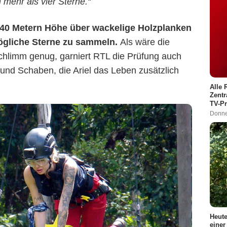
 mehr als vier Sterne.
“
 40 Metern Höhe über wackelige Holzplanken
ögliche Sterne zu sammeln.
Als wäre die
schlimm genug, garniert RTL die Prüfung auch
nd Schaben, die Ariel das Leben zusätzlich
Alle 
Zentr
TV-P
Donne
Heute
einer