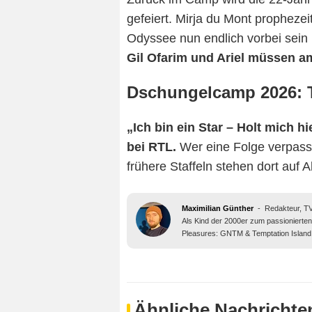
gefeiert. Mirja du Mont prophezei
Odyssee nun endlich vorbei sein k
Gil Ofarim und Ariel müssen a
Dschungelcamp 2026: 
„Ich bin ein Star – Holt mich hi
bei RTL.
Wer eine Folge verpasst
frühere Staffeln stehen dort auf 
Maximilian Günther
-
Redakteur, 
Als Kind der 2000er zum passionierte
Pleasures: GNTM & Temptation Island
Ähnliche Nachrichte