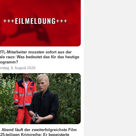
RTL-Mitarbeiter mussten sofort aus der
ale raus: Was bedeutet das für das heutige
rogramm?
rstag, 6. August 2026
 Abend läuft der zweiterfolgreichste Film
 25-teiligen Krimireihe: Er begeisterte