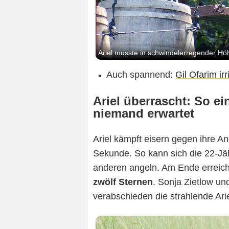
Ariel musste in schwindelerregender Höh
Auch spannend:
Gil Ofarim ir
Ariel überrascht: So ei
niemand erwartet
Ariel kämpft eisern gegen ihre A
Sekunde. So kann sich die 22-Jä
anderen angeln. Am Ende erreich
zwölf Sternen
. Sonja Zietlow un
verabschieden die strahlende Ari