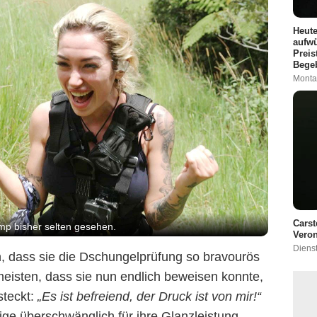
Heute
aufwü
Preis
Bege
Monta
Carst
mp bisher selten gesehen.
Veron
Diens
n, dass sie die Dschungelprüfung so bravourös
 meisten, dass sie nun endlich beweisen konnte,
steckt:
„Es ist befreiend, der Druck ist von mir!
“
ge überschwänglich für ihre Glanzleistung