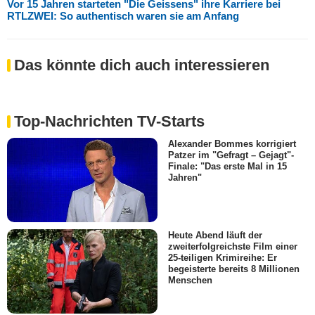
Vor 15 Jahren starteten "Die Geissens" ihre Karriere bei
RTLZWEI: So authentisch waren sie am Anfang
Das könnte dich auch interessieren
Top-Nachrichten TV-Starts
Alexander Bommes korrigiert
Patzer im "Gefragt – Gejagt"-
Finale: "Das erste Mal in 15
Jahren"
Heute Abend läuft der
zweiterfolgreichste Film einer
25-teiligen Krimireihe: Er
begeisterte bereits 8 Millionen
Menschen