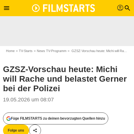
profil
menu
search
Home
TV-Starts
News TV-Programm
GZSZ-Vorschau heute: Michi will Rache und belastet Gerner bei der Polizei
GZSZ-Vorschau heute: Michi
will Rache und belastet Gerner
bei der Polizei
19.05.2026 um 08:07
RTL
Füge FILMSTARTS zu deinen bevorzugten Quellen hinzu
Folge uns
Teile diesen Artikel