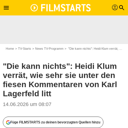
profil
menu
search
Home
TV-Starts
News TV-Programm
"Die kann nichts": Heidi Klum verrät, wie sehr sie unter den fiesen Kommentaren von Karl Lagerfeld litt
"Die kann nichts": Heidi Klum
verrät, wie sehr sie unter den
fiesen Kommentaren von Karl
Lagerfeld litt
14.06.2026 um 08:07
ProSieben/Max Montgomery
Füge FILMSTARTS zu deinen bevorzugten Quellen hinzu