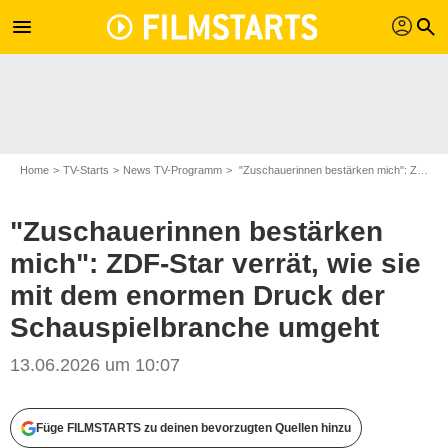
profil
menu
search
Home
TV-Starts
News TV-Programm
"Zuschauerinnen bestärken mich": ZDF-Star verrät, wie sie mit dem enormen Druck der Schauspielbranche umgeht
"Zuschauerinnen bestärken
mich": ZDF-Star verrät, wie sie
mit dem enormen Druck der
Schauspielbranche umgeht
13.06.2026 um 10:07
ZDF/Georges Pauly
Füge FILMSTARTS zu deinen bevorzugten Quellen hinzu