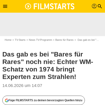
profil
menu
search
Home
TV-Starts
News TV-Programm
Bares für Rares
Das gab es bei "Bares für Rares" noch nie: Echter WM-Schatz von 1974 bringt Experten zum Strahlen!
Das gab es bei "Bares für
Rares" noch nie: Echter WM-
Schatz von 1974 bringt
Experten zum Strahlen!
14.06.2026 um 14:07
Screenshot: ZDF
Füge FILMSTARTS zu deinen bevorzugten Quellen hinzu