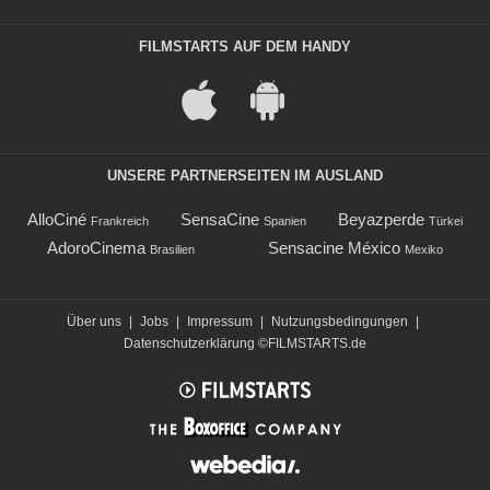
FILMSTARTS AUF DEM HANDY
UNSERE PARTNERSEITEN IM AUSLAND
AlloCiné
SensaCine
Beyazperde
Frankreich
Spanien
Türkei
AdoroCinema
Sensacine México
Brasilien
Mexiko
Über uns
|
Jobs
|
Impressum
|
Nutzungsbedingungen
|
Datenschutzerklärung
©FILMSTARTS.de