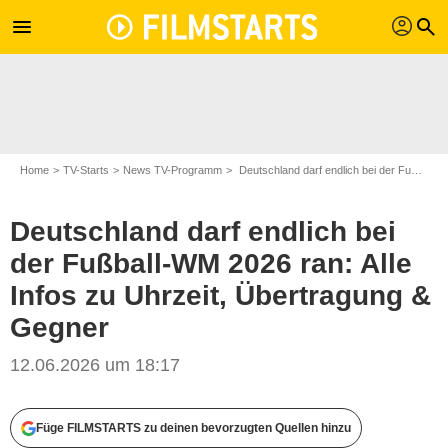
profil
menu
search
Home
TV-Starts
News TV-Programm
Deutschland darf endlich bei der Fußball-WM 2026 ran: Alle Infos zu Uhrzeit, Übertragung & Gegner
Deutschland darf endlich bei
der Fußball-WM 2026 ran: Alle
Infos zu Uhrzeit, Übertragung &
Gegner
12.06.2026 um 18:17
SWR/Patricia Neligan
Füge FILMSTARTS zu deinen bevorzugten Quellen hinzu