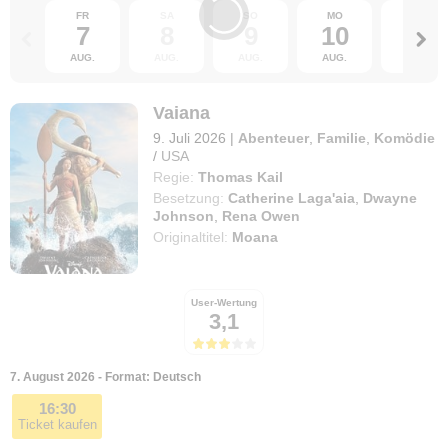
FR
SA
SO
MO
DI
7
8
9
10
11
AUG.
AUG.
AUG.
AUG.
AUG.
Vaiana
9. Juli 2026
|
Abenteuer
,
Familie
,
Komödie
/
USA
Regie:
Thomas Kail
Besetzung:
Catherine Laga'aia
,
Dwayne
Johnson
,
Rena Owen
Originaltitel:
Moana
User-Wertung
3,1
7. August 2026 - Format: Deutsch
16:30
Ticket kaufen