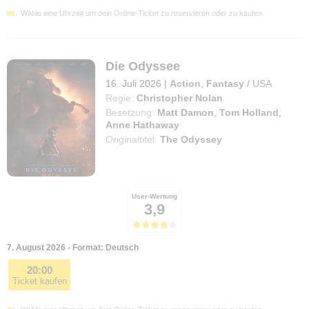
Wähle eine Uhrzeit um dein Online-Ticket zu reservieren oder zu kaufen.
Die Odyssee
16. Juli 2026
|
Action
,
Fantasy
/
USA
Regie:
Christopher Nolan
Besetzung:
Matt Damon
,
Tom Holland
,
Anne Hathaway
Originaltitel:
The Odyssey
User-Wertung
3,9
7. August 2026 - Format: Deutsch
20:00
Ticket kaufen