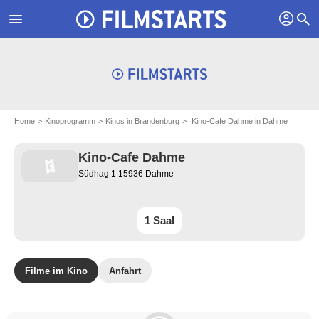
profil
menu
search
Home
Kinoprogramm
Kinos in Brandenburg
Kino-Cafe Dahme in Dahme
Kino-Cafe Dahme
Südhag 1 15936 Dahme
1 Saal
Filme im Kino
Anfahrt