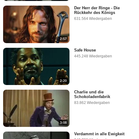
Der Herr der Ringe - Die
Rückkehr des Königs
631.564 Wiedergaben
2:57
Safe House
445.248 Wiedergaben
2:20
Charlie und die
Schokoladenfabrik
83.862 Wiedergaben
3:08
Verdammt in alle Ewigkeit