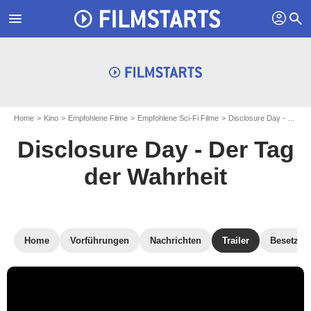
profil
menu
search
Home
Kino
Empfohlene Filme
Empfohlene Sci-Fi Filme
Disclosure Day - Der Tag der Wahrheit
Disclosure Day - Der Tag
der Wahrheit
Home
Vorführungen
Nachrichten
Trailer
Besetzun