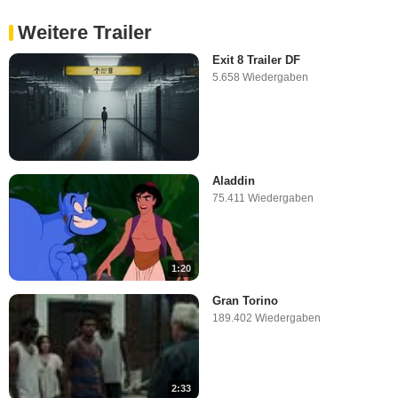
Weitere Trailer
Exit 8 Trailer DF
5.658 Wiedergaben
Aladdin
75.411 Wiedergaben
1:20
Gran Torino
189.402 Wiedergaben
2:33