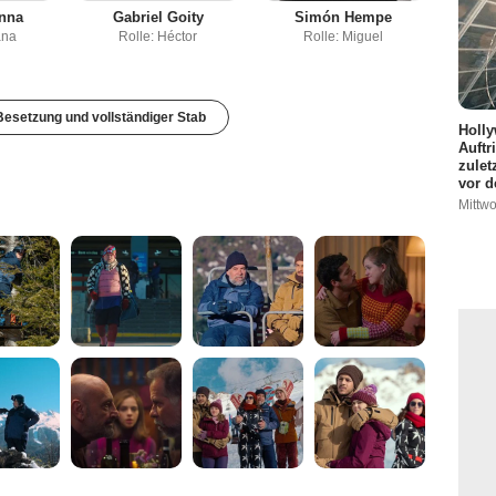
inna
Gabriel Goity
Simón Hempe
ana
Rolle: Héctor
Rolle: Miguel
esetzung und vollständiger Stab
Holly
Auftr
zulet
vor d
Mittwo