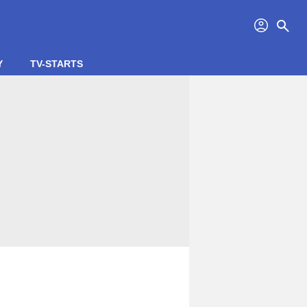
profil
search
Y
TV-STARTS