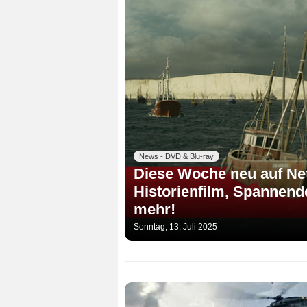
News - DVD & Blu-ray
Diese Woche neu auf Netf
Historienfilm, Spannende
mehr!
Sonntag, 13. Juli 2025