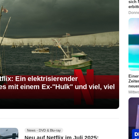
sich 
erbit
Donne
Einer
lix: Ein elektrisierender
Zeite
s mit einem Ex-"Hulk" und viel, viel
neuen
Mittwo
News - DVD & Blu-ray
Neu auf Netflix im Juli 2025: