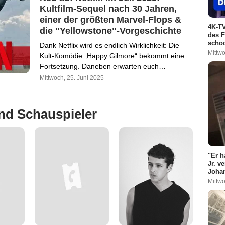
Kultfilm-Sequel nach 30 Jahren,
einer der größten Marvel-Flops &
4K-TV
die "Yellowstone"-Vorgeschichte
des F
schoc
Dank Netflix wird es endlich Wirklichkeit: Die
Mittwo
Kult-Komödie „Happy Gilmore“ bekommt eine
Fortsetzung. Daneben erwarten euch…
Mittwoch, 25. Juni 2025
nd Schauspieler
"Er h
Jr. v
Johan
Mittwo