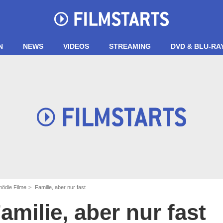
N
NEWS
VIDEOS
STREAMING
DVD & BLU-RA
ödie Filme
Familie, aber nur fast
amilie, aber nur fast