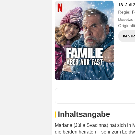
18. Juli
Regie:
F
Besetzu
Originalt
IM ST
Inhaltsangabe
Mariana (Júlia Svacinna) hat sich in
die beiden heiraten – sehr zum Leid