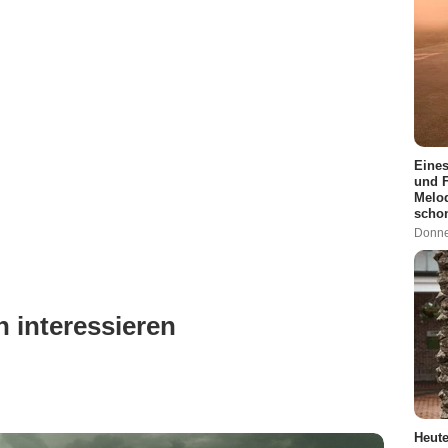
Eines
und F
Melod
scho
Donne
 interessieren
Heute