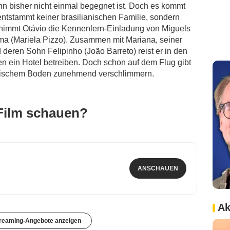
n bisher nicht einmal begegnet ist. Doch es kommt
entstammt keiner brasilianischen Familie, sondern
g nimmt Otávio die Kennenlern-Einladung von Miguels
rma (Mariela Pizzo). Zusammen mit Mariana, seiner
deren Sohn Felipinho (João Barreto) reist er in den
en ein Hotel betreiben. Doch schon auf dem Flug gibt
inischem Boden zunehmend verschlimmern.
Film schauen?
ANSCHAUEN
Ak
treaming-Angebote anzeigen