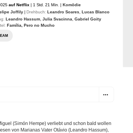
 2025
auf Netflix
|
1 Std. 21 Min.
|
Komödie
elipe Joffily
Drehbuch:
Leandro Soares
,
Lucas Blanco
|
ng:
Leandro Hassum
,
Julia Svacinna
,
Gabriel Goity
itel:
Família, Pero no Mucho
REAM
 Miguel (Simón Hempe) verliebt und schon bald wollen
wesen von Marianas Vater Otávio (Leandro Hassum),