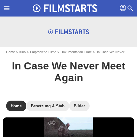
profil
menu
search
Home
Kino
Empfohlene Filme
Dokumentation Filme
In Case We Never Meet Again
In Case We Never Meet
Again
Home
Besetzung & Stab
Bilder