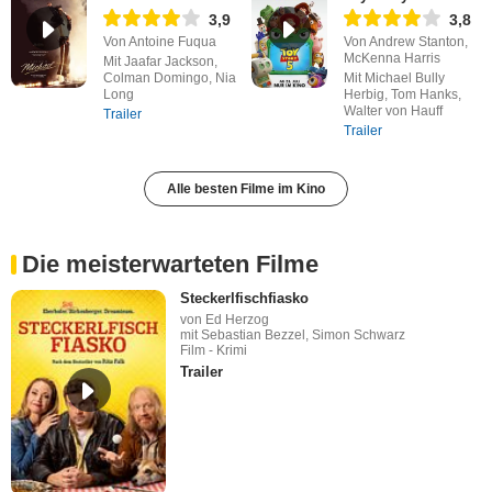
3,9
3,8
Von Antoine Fuqua
Von Andrew Stanton,
McKenna Harris
Mit Jaafar Jackson,
Colman Domingo, Nia
Mit Michael Bully
Long
Herbig, Tom Hanks,
Walter von Hauff
Trailer
Trailer
Alle besten Filme im Kino
Die meisterwarteten Filme
Steckerlfischfiasko
von Ed Herzog
mit Sebastian Bezzel, Simon Schwarz
Film - Krimi
Trailer