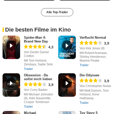
Alle Top-Trailer
Die besten Filme im Kino
Spider-Man 4:
Verflucht Normal
Brand New Day
3,9
4,3
Von Kirk Jones (II)
Von Destin Daniel
Mit Robert Aramayo,
Cretton
Shirley Henderson,
Mit Tom Holland,
Maxine Peake
Zendaya, Sadie Sink
Trailer
Trailer
Obsession - Du
Die Odyssee
sollst mich lieben
3,9
3,9
Von Christopher Nolan
Von Curry Barker
Mit Matt Damon, Tom
Mit Michael Johnston
Holland, Anne
(II), Inde Navarrette,
Hathaway
Cooper Tomlinson
Trailer
Trailer
Michael
Toy Story 5