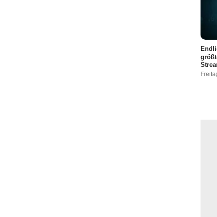
Endli
größt
Stre
Freita