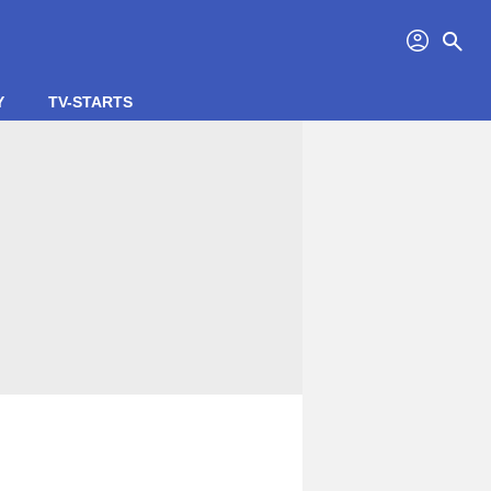
profil
search
Y
TV-STARTS