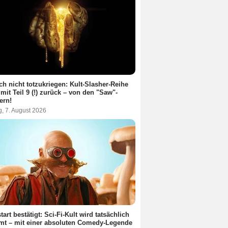
ch nicht totzukriegen: Kult-Slasher-Reihe
 mit Teil 9 (!) zurück – von den "Saw"-
ern!
g, 7. August 2026
tart bestätigt: Sci-Fi-Kult wird tatsächlich
lmt – mit einer absoluten Comedy-Legende