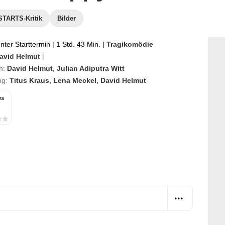
TARTS-Kritik
Bilder
ter Starttermin
|
1 Std. 43 Min.
|
Tragikomödie
avid Helmut
|
h:
David Helmut
,
Julian Adiputra Witt
ng:
Titus Kraus
,
Lena Meckel
,
David Helmut
ts