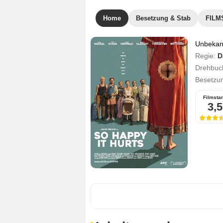
Home
Besetzung & Stab
FILMS
Unbekann
Regie:
D
Drehbuc
Besetzu
Filmstar
3,5