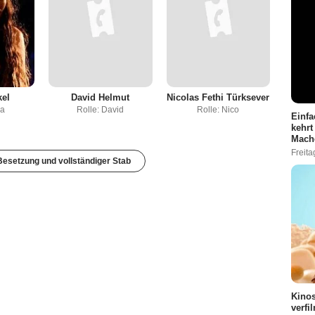
el
David Helmut
Nicolas Fethi Türksever
na
Rolle: David
Rolle: Nico
Einfa
kehrt
Mach
Freita
esetzung und vollständiger Stab
Kinos
verfi