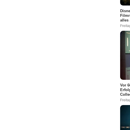
Disne
Filmr
alles
Freita
Vor 6
Erfol
Colle
Freita