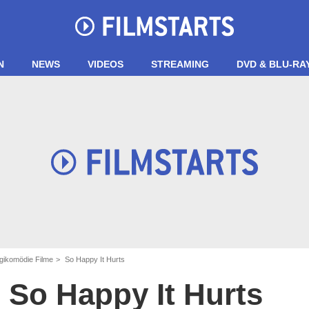
N
NEWS
VIDEOS
STREAMING
DVD & BLU-RA
gikomödie Filme
So Happy It Hurts
So Happy It Hurts