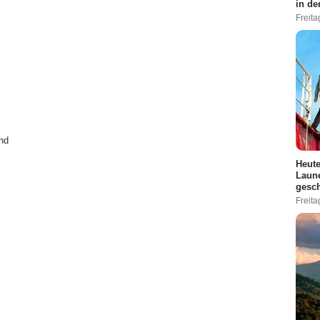
in de
Freita
nd
Heute
Laune
gesch
Freita