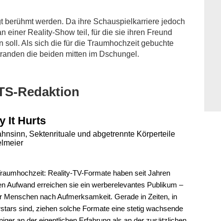
 berühmt werden. Da ihre Schauspielkarriere jedoch
 einer Reality-Show teil, für die sie ihren Freund
n soll. Als sich die für die Traumhochzeit gebuchte
 stranden die beiden mitten im Dschungel.
TS-Redaktion
 It Hurts
nsinn, Sektenrituale und abgetrennte Körperteile
elmeier
raumhochzeit: Reality-TV-Formate haben seit Jahren
len Aufwand erreichen sie ein werberelevantes Publikum –
r Menschen nach Aufmerksamkeit. Gerade in Zeiten, in
stars sind, ziehen solche Formate eine stetig wachsende
niger an der eigentlichen Erfahrung als an der zusätzlichen