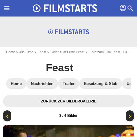
profil
menu
search
Home
Alle Filme
Feast
Bilder zum Filme Feast
Foto zum Film Feast - Bild 3
Feast
Home
Nachrichten
Trailer
Besetzung & Stab
User-
ZURÜCK ZUR BILDERGALERIE
3
/ 4 Bilder