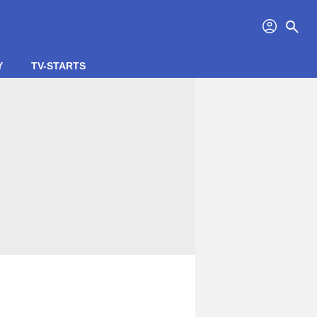
profil
search
Y
TV-STARTS