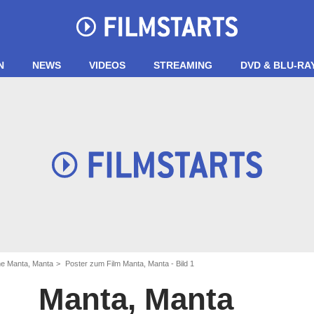
N
NEWS
VIDEOS
STREAMING
DVD & BLU-RA
me Manta, Manta
Poster zum Film Manta, Manta - Bild 1
Manta, Manta