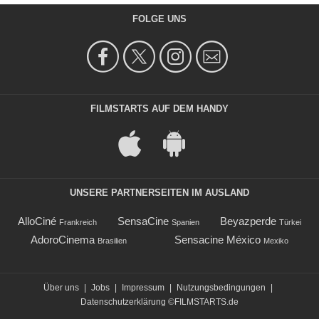
FOLGE UNS
FILMSTARTS AUF DEM HANDY
UNSERE PARTNERSEITEN IM AUSLAND
AlloCiné
SensaCine
Beyazperde
Frankreich
Spanien
Türkei
AdoroCinema
Sensacine México
Brasilien
Mexiko
Über uns
|
Jobs
|
Impressum
|
Nutzungsbedingungen
|
Datenschutzerklärung
©FILMSTARTS.de