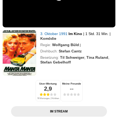
3. Oktober 1991
Im Kino
|
1 Std. 31 Min.
|
Komödie
Regie:
Wolfgang Büld
|
Drehbuch:
Stefan Cantz
Besetzung:
Til Schweiger
,
Tina Ruland
,
Stefan Gebelhoff
User-Wertung
Meine Freunde
2,9
--
78 Wertungen, 2 Kritiken
IM STREAM