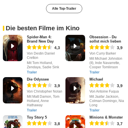
Alle Top-Trailer
Die besten Filme im Kino
Spider-Man 4:
Obsession - Du
Brand New Day
sollst mich lieben
4,3
3,9
Von Destin Daniel
Von Curry Barker
Cretton
Mit Michael Johnston
Mit Tom Holland,
(II), Inde Navarrette,
Zendaya, Sadie Sink
Cooper Tomlinson
Trailer
Trailer
Die Odyssee
Michael
3,9
3,9
Von Christopher Nolan
Von Antoine Fuqua
Mit Matt Damon, Tom
Mit Jaafar Jackson,
Holland, Anne
Colman Domingo, Nia
Hathaway
Long
Trailer
Trailer
Toy Story 5
Minions & Monster
3,8
3,7