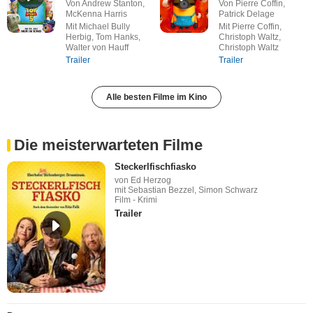
Von Andrew Stanton,
Von Pierre Coffin,
McKenna Harris
Patrick Delage
Mit Michael Bully
Mit Pierre Coffin,
Herbig, Tom Hanks,
Christoph Waltz,
Walter von Hauff
Christoph Waltz
Trailer
Trailer
Alle besten Filme im Kino
Die meisterwarteten Filme
Steckerlfischfiasko
von Ed Herzog
mit Sebastian Bezzel, Simon Schwarz
Film - Krimi
Trailer