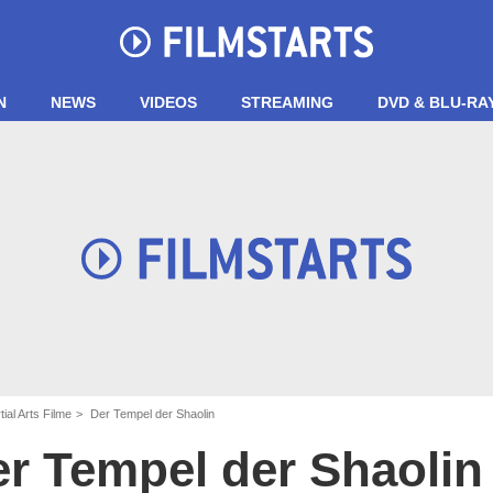
N
NEWS
VIDEOS
STREAMING
DVD & BLU-RA
ial Arts Filme
Der Tempel der Shaolin
r Tempel der Shaolin