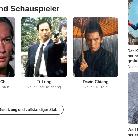
nd Schauspieler
Der K
hat s
gratu
Donne
 Chi
Ti Lung
David Chiang
 Chien
Rolle: Tsai Te-cheng
Rolle: Hu Te-ti
esetzung und vollständiger Stab
Weil 
neuen