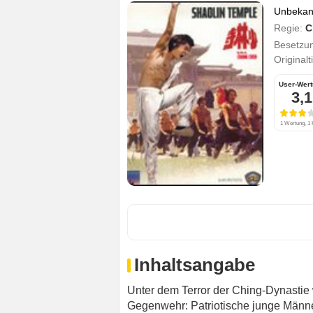
Unbekann
Regie:
C
Besetzu
Originalt
User-Wer
3,1
1 Wertung, 1 K
Inhaltsangabe
Unter dem Terror der Ching-Dynastie 
Gegenwehr: Patriotische junge Männer