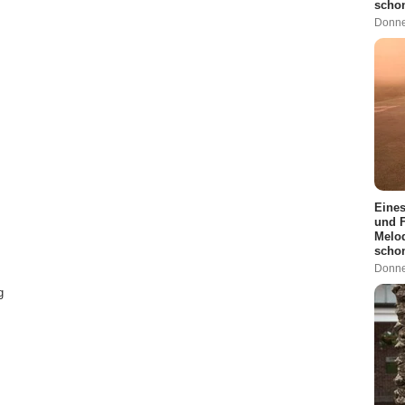
schon
Donne
Eines
und F
Melod
scho
Donne
g