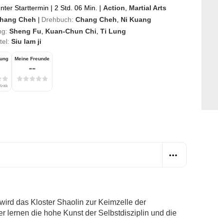
ter Starttermin
|
2 Std. 06 Min.
|
Action
,
Martial Arts
hang Cheh
Drehbuch:
Chang Cheh
,
Ni Kuang
|
ng:
Sheng Fu
,
Kuan-Chun Chi
,
Ti Lung
itel:
Siu lam ji
tung
Meine Freunde
--
ritik
wird das Kloster Shaolin zur Keimzelle der
 lernen die hohe Kunst der Selbstdisziplin und die