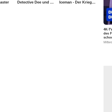
aster
Detective Dee und der Fluch des Seeungeheuers
Iceman - Der Krieger aus dem Eis
4K-TV
des F
schoc
Mittwo