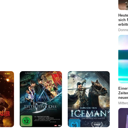
Heute
sich 
erbit
Donne
Einer
Zeite
neuen
Mittwo