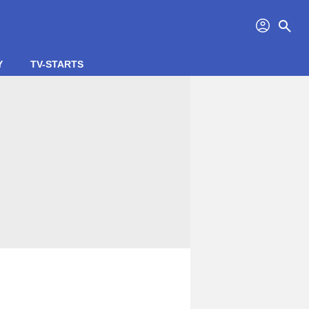
profil
search
Y
TV-STARTS