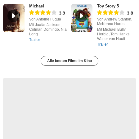
Michael
Toy Story 5
3,9
3,8
Von Antoine Fuqua
Von Andrew Stanton,
McKenna Harris
Mit Jaafar Jackson,
Colman Domingo, Nia
Mit Michael Bully
Long
Herbig, Tom Hanks,
Walter von Hauff
Trailer
Trailer
Alle besten Filme im Kino