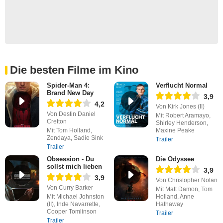
Die besten Filme im Kino
Spider-Man 4:
Verflucht Normal
Brand New Day
3,9
4,2
Von Kirk Jones (II)
Von Destin Daniel
Mit Robert Aramayo,
Cretton
Shirley Henderson,
Mit Tom Holland,
Maxine Peake
Zendaya, Sadie Sink
Trailer
Trailer
Obsession - Du
Die Odyssee
sollst mich lieben
3,9
3,9
Von Christopher Nolan
Von Curry Barker
Mit Matt Damon, Tom
Mit Michael Johnston
Holland, Anne
(II), Inde Navarrette,
Hathaway
Cooper Tomlinson
Trailer
Trailer