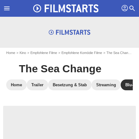
profil
menu
search
Home
Kino
Empfohlene Filme
Empfohlene Komödie Filme
The Sea Change
T
The Sea Change
Home
Trailer
Besetzung & Stab
Streaming
Blu-ra