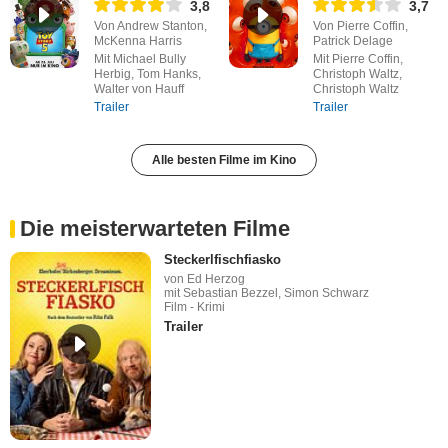
3,8
3,7
Von Andrew Stanton,
Von Pierre Coffin,
McKenna Harris
Patrick Delage
Mit Michael Bully
Mit Pierre Coffin,
Herbig, Tom Hanks,
Christoph Waltz,
Walter von Hauff
Christoph Waltz
Trailer
Trailer
Alle besten Filme im Kino
Die meisterwarteten Filme
Steckerlfischfiasko
von Ed Herzog
mit Sebastian Bezzel, Simon Schwarz
Film - Krimi
Trailer