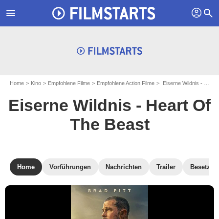
profil
menu
search
Home
Kino
Empfohlene Filme
Empfohlene Action Filme
Eiserne Wildnis - Heart Of The Beast
Eiserne Wildnis - Heart Of
The Beast
Home
Vorführungen
Nachrichten
Trailer
Besetzun