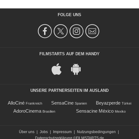
FOLGE UNS
FILMSTARTS AUF DEM HANDY
UNSERE PARTNERSEITEN IM AUSLAND
AlloCiné
SensaCine
Beyazperde
Frankreich
Spanien
Türkei
AdoroCinema
Sensacine México
Brasilien
Mexiko
Über uns
|
Jobs
|
Impressum
|
Nutzungsbedingungen
|
Datenschutzerklärung
©FILMSTARTS.de