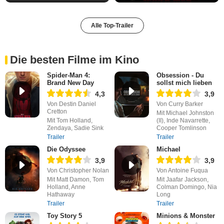
Alle Top-Trailer
Die besten Filme im Kino
Spider-Man 4:
Obsession - Du
Brand New Day
sollst mich lieben
4,3
3,9
Von Destin Daniel
Von Curry Barker
Cretton
Mit Michael Johnston
Mit Tom Holland,
(II), Inde Navarrette,
Zendaya, Sadie Sink
Cooper Tomlinson
Trailer
Trailer
Die Odyssee
Michael
3,9
3,9
Von Christopher Nolan
Von Antoine Fuqua
Mit Matt Damon, Tom
Mit Jaafar Jackson,
Holland, Anne
Colman Domingo, Nia
Hathaway
Long
Trailer
Trailer
Toy Story 5
Minions & Monster