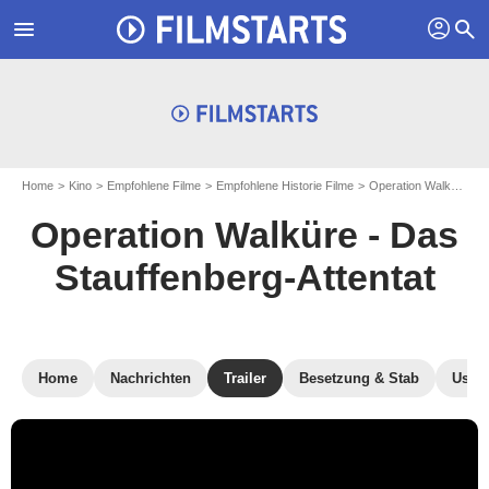
profil
menu
search
Home
Kino
Empfohlene Filme
Empfohlene Historie Filme
Operation Walküre - Das Stauffenberg-Attentat
Operation Walküre - Das
Stauffenberg-Attentat
Home
Nachrichten
Trailer
Besetzung & Stab
User-