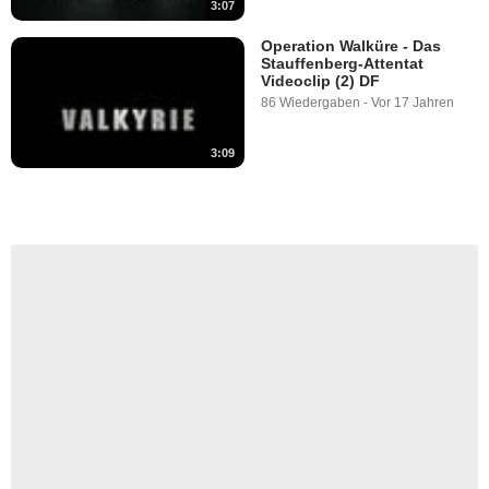
3:07
Operation Walküre - Das
Stauffenberg-Attentat
Videoclip (2) DF
86 Wiedergaben
-
Vor 17 Jahren
3:09