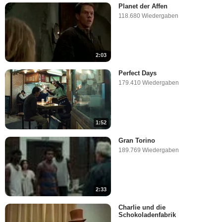
Planet der Affen
118.680 Wiedergaben
2:03
Perfect Days
179.410 Wiedergaben
1:52
Gran Torino
189.769 Wiedergaben
2:33
Charlie und die
Schokoladenfabrik