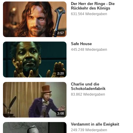
Der Herr der Ringe - Die
Rückkehr des Königs
631.564 Wiedergaben
2:57
Safe House
445.248 Wiedergaben
2:20
Charlie und die
Schokoladenfabrik
83.862 Wiedergaben
3:08
Verdammt in alle Ewigkeit
249.739 Wiedergaben