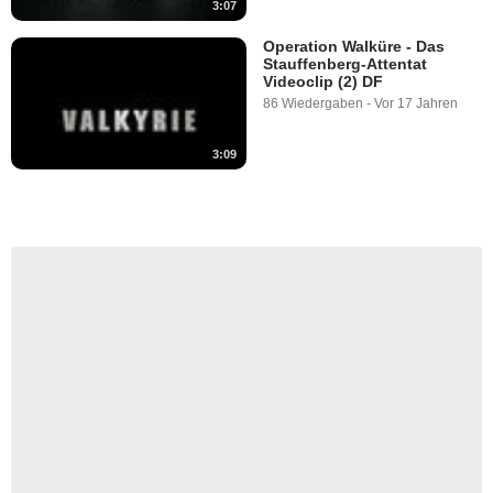
3:07
Operation Walküre - Das
Stauffenberg-Attentat
Videoclip (2) DF
86 Wiedergaben
-
Vor 17 Jahren
3:09