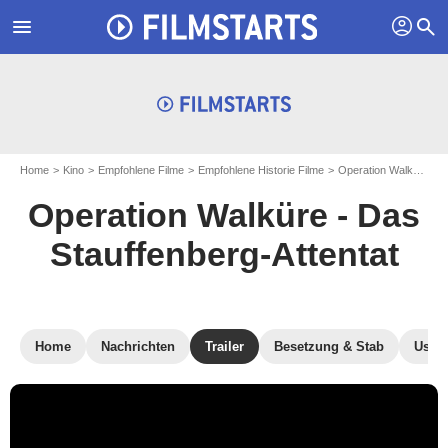
profil
menu
search
Home
Kino
Empfohlene Filme
Empfohlene Historie Filme
Operation Walküre - Das Stauffenberg-Attentat
Operation Walküre - Das
Stauffenberg-Attentat
Home
Nachrichten
Trailer
Besetzung & Stab
User-