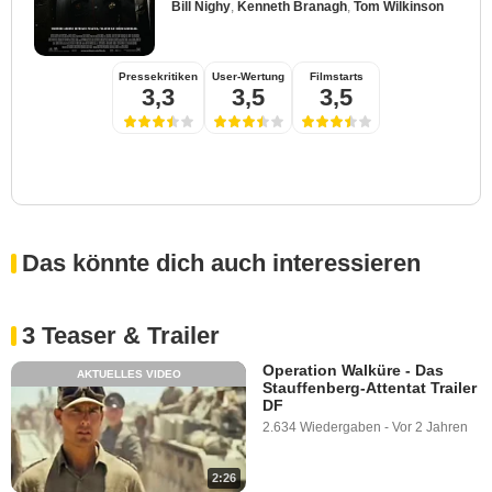
Bill Nighy
,
Kenneth Branagh
,
Tom Wilkinson
Pressekritiken
User-Wertung
Filmstarts
3,3
3,5
3,5
Das könnte dich auch interessieren
3 Teaser & Trailer
Operation Walküre - Das
AKTUELLES VIDEO
Stauffenberg-Attentat Trailer
DF
2.634 Wiedergaben
-
Vor 2 Jahren
2:26