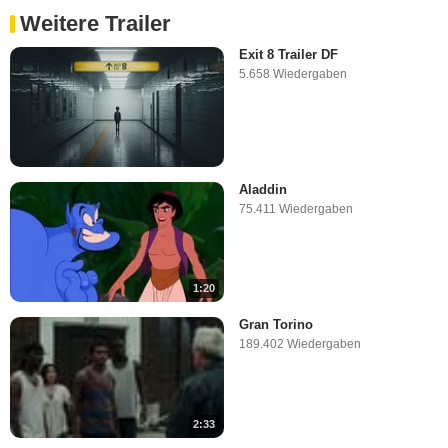
Weitere Trailer
Exit 8 Trailer DF
5.658 Wiedergaben
Aladdin
75.411 Wiedergaben
1:20
Gran Torino
189.402 Wiedergaben
2:33