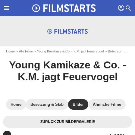
profil
menu
search
Home
Alle Filme
Young Kamikaze & Co. - K.M. jagt Feuervogel
Bilder zum Filme Young Kamikaze & Co. - K.M. jagt Feuervogel
Young Kamikaze & Co. -
K.M. jagt Feuervogel
Home
Besetzung & Stab
Bilder
Ähnliche Filme
ZURÜCK ZUR BILDERGALERIE